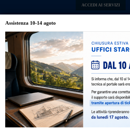
Skip to main content
ACCEDI AI SERVIZI
Assistenza 10-14 agoto
Comune di Nerviano
Menu
Orari
Sportello Unico Edilizia
* Tecnici dalle 9:15 alle 12:15
GIORNO
MATTINA
POMERIGGIO
Lunedì
11:00
12:15