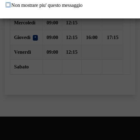
Non mostrare piu' questo messaggio
Martedì
09:00
12:15
*
Mercoledì
09:00
12:15
Giovedì
09:00
12:15
16:00
17:15
*
Venerdì
09:00
12:15
Sabato