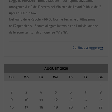
Legge n. 160/2019 - Bonus facciate
– Corrispondenza Zone
omogenee A e B del Decreto del Ministro dei Lavori Pubblici del 2
Aprile 1968 n. 1444.
Nel Piano delle Regole – RP 06 Norme Tecniche di Attuazione
nell’Appendice 5 - è stata allegata la tavola con l’individuazione
delle zone territoriali omogenee “A” e “B”.
Continua a leggere
AUGUST
2026
Su
Mo
Tu
We
Th
Fr
Sa
1
2
3
4
5
6
7
8
9
10
11
12
13
14
15
16
17
18
19
20
21
22