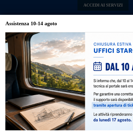
Skip to main content
ACCEDI AI SERVIZI
Assistenza 10-14 agoto
Comune di Nerviano
Menu
Avvisi e Notizie
Orario ricevimento su
appuntamento per
informazioni tecniche
86
|
giugno 26, 2026
|
General
,
Notizie
|
Si avvisa che, a partire dal 15/07/2026 fino al