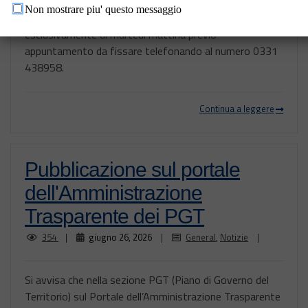
15/09/2026 compreso, il ricevimento su
Non mostrare piu' questo messaggio
appuntamento per i tecnici dell’Ufficio Comunale sarà
esclusivamente di martedì mattina previo
appuntamento da fissare telefonando al numero 0331
438958.
Continua a leggere
Pubblicazione sul portale
dell'Amministrazione
Trasparente dei PGT
354
|
giugno 26, 2026
|
General
,
Notizie
|
Si avvisa che nella sezione PGT (Piano di Governo del
Territorio) sul Portale dell’Amministrazione Trasparente