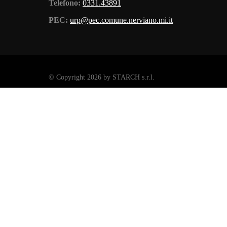
Telefono:
0331.43891
PEC:
urp@pec.comune.nerviano.mi.it
©
Copyright 2026 by STARCH s.r.l.