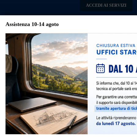
Skip to main content
ACCEDI AI SERVIZI
Assistenza 10-14 agoto
Comune di Nerviano
Menu
Torna agli articoli
Avvisi e Notizie
Aggiornamento Diritti di Segreteria Sue per
l'anno 2026
609
|
ottobre 23, 2025
|
General
,
Notizie
|
Con deliberazione n.129 del 16/10/2025 della Giunta
Comunale sono stati aggiornati i diritti di segreteria per