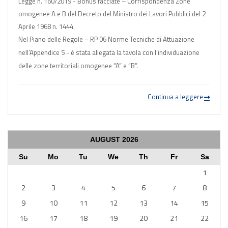
Legge n. 160/2019 - Bonus facciate
– Corrispondenza Zone
omogenee A e B del Decreto del Ministro dei Lavori Pubblici del 2
Aprile 1968 n. 1444.
Nel Piano delle Regole – RP 06 Norme Tecniche di Attuazione
nell’Appendice 5 - è stata allegata la tavola con l’individuazione
delle zone territoriali omogenee “A” e “B”.
Continua a leggere
AUGUST
2026
Su
Mo
Tu
We
Th
Fr
Sa
1
2
3
4
5
6
7
8
9
10
11
12
13
14
15
16
17
18
19
20
21
22