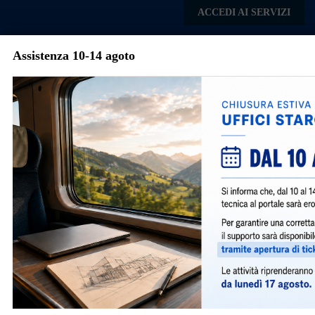
Skip to main content
ACCEDI AI SERVIZI
Assistenza 10-14 agoto
Comune di Nerviano
Menu
Torna agli articoli
Avvisi e Notizie
Autorizzazioni Paesaggistiche
751
|
marzo 13, 2025
|
Notizie
|
Dal 13/03/2025 è obbligatorio presentare le pratiche di
autorizzazione paesaggistica ordinaria, semplificata e
accertamento di compatibilità paesaggistica tramite il