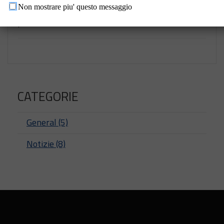
portale.
Non mostrare piu' questo messaggio
.
CATEGORIE
General (5)
Notizie (8)