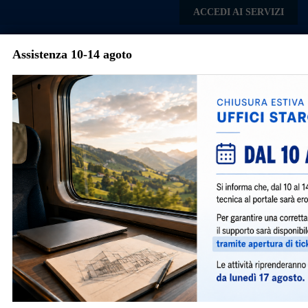
Skip to main content
ACCEDI AI SERVIZI
Assistenza 10-14 agoto
Comune di Nerviano
Menu
Torna agli articoli
Avvisi e Notizie
AVVISO: ORARIO DI RICEVIMENTO
TELEFONICO PER INFORMAZIONI
TECNICHE
447
|
marzo 10, 2026
|
Notizie
|
Si avvisa che, a partire dal 01/04/2026, per