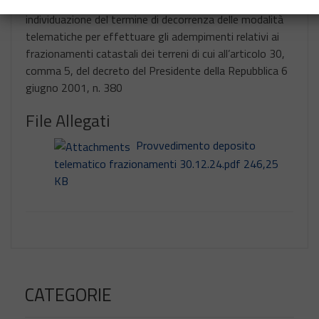
individuazione del termine di decorrenza delle modalità
telematiche per effettuare gli adempimenti relativi ai
frazionamenti catastali dei terreni di cui all’articolo 30,
comma 5, del decreto del Presidente della Repubblica 6
giugno 2001, n. 380
File Allegati
Provvedimento deposito
telematico frazionamenti 30.12.24.pdf 246,25
KB
CATEGORIE